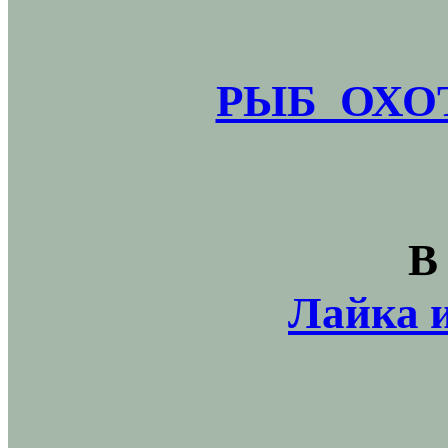
РЫБ_ОХОТ
В
Лайка и