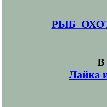
РЫБ_ОХОТ
В
Лайка и