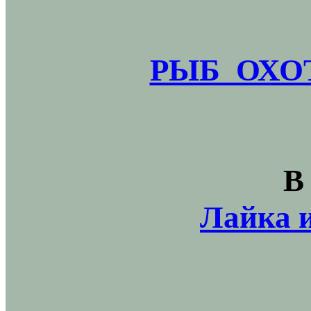
РЫБ_ОХОТ
В
Лайка и