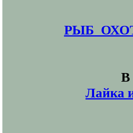
РЫБ_ОХОТ
В
Лайка и