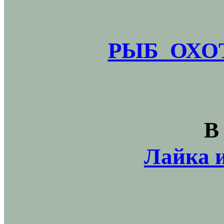
РЫБ_ОХОТ
В
Лайка и