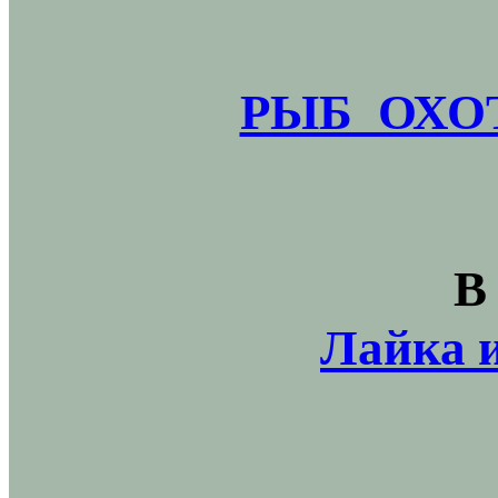
РЫБ_ОХОТ
В
Лайка и