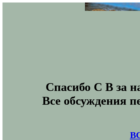
Спасибо С В за н
Все обсуждения п
В