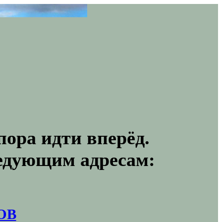
пора идти вперёд.
ледующим адресам:
ОВ