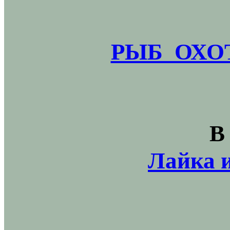
РЫБ_ОХОТ
В
Лайка и