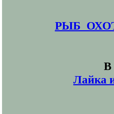
РЫБ_ОХОТ
В
Лайка и