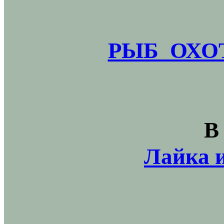
РЫБ_ОХОТ
В
Лайка и