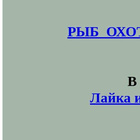
РЫБ_ОХОТ
В
Лайка и