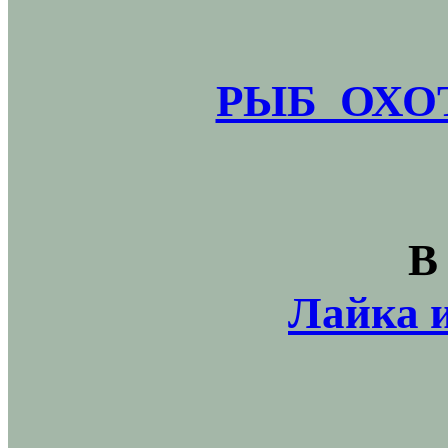
РЫБ_ОХОТ
В
Лайка и