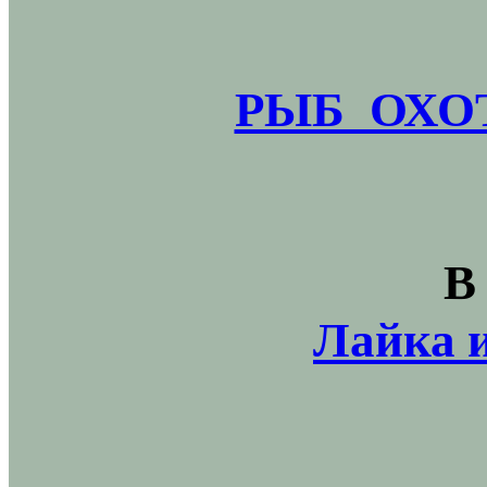
РЫБ_ОХОТ
В
Лайка и