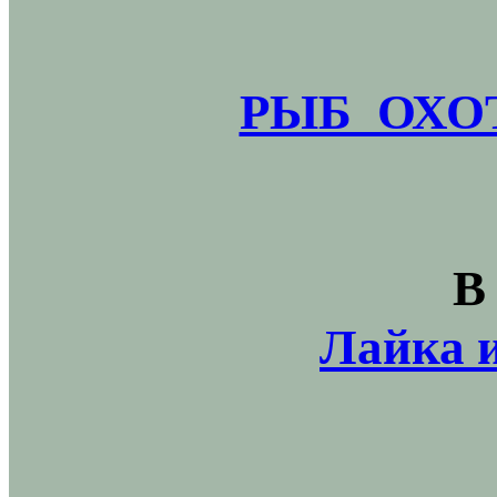
РЫБ_ОХОТ
В
Лайка и