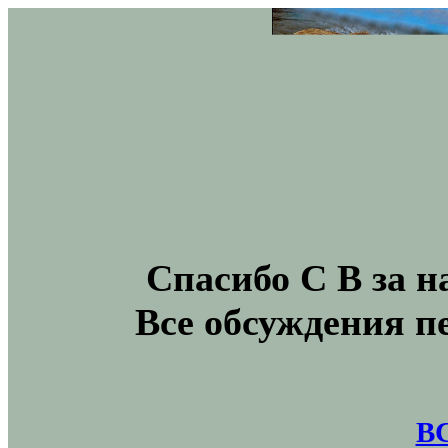
Спасибо С В за н
Все обсуждения п
В