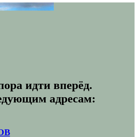
пора идти вперёд.
ледующим адресам:
ОВ